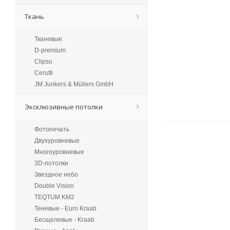
Ткань
Тканевые
D-premium
Clipso
Cerutti
JM Junkers & Müllers GmbH
Эксклюзивные потолки
Фотопечать
Двухуровневые
Многоуровневые
3D-потолки
Звездное небо
Double Vision
TEQTUM KM2
Теневые - Euro Kraab
Бесщелевые - Kraab