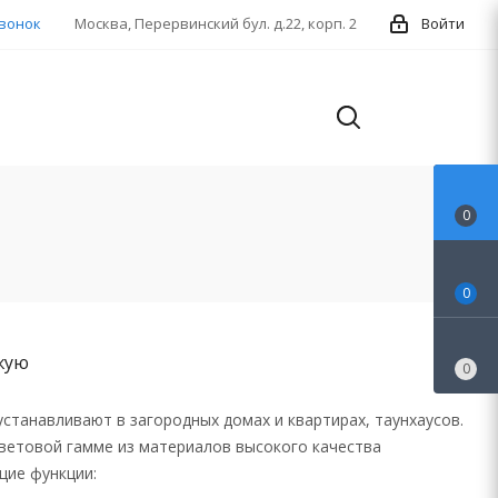
звонок
Москва, Перервинский бул. д.22, корп. 2
Войти
0
0
жую
0
станавливают в загородных домах и квартирах, таунхаусов.
ветовой гамме из материалов высокого качества
щие функции: