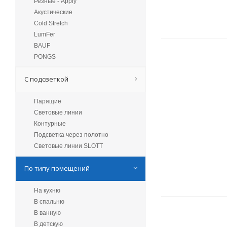
Резные - Apply
Акустические
Cold Stretch
LumFer
BAUF
PONGS
С подсветкой
Парящие
Световые линии
Контурные
Подсветка через полотно
Световые линии SLOTT
По типу помещений
На кухню
В спальню
В ванную
В детскую