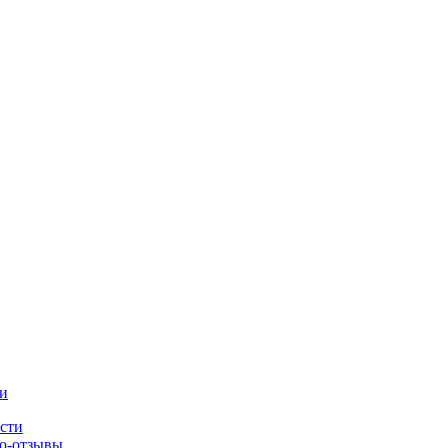
и
сти
о-отзывы