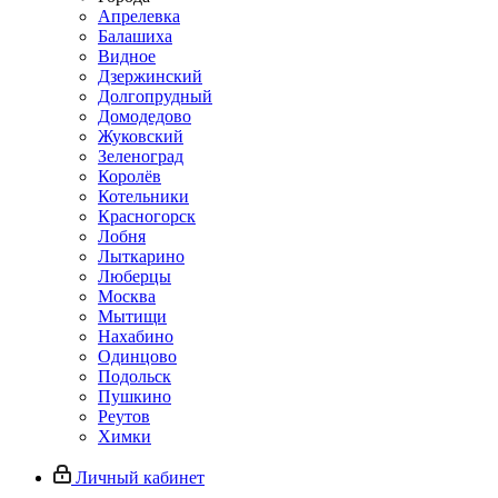
Апрелевка
Балашиха
Видное
Дзержинский
Долгопрудный
Домодедово
Жуковский
Зеленоград
Королёв
Котельники
Красногорск
Лобня
Лыткарино
Люберцы
Москва
Мытищи
Нахабино
Одинцово
Подольск
Пушкино
Реутов
Химки
Личный кабинет