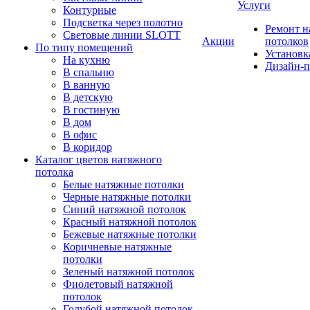
Услуги
Контурные
Подсветка через полотно
Ремонт 
Световые линии SLOTT
Акции
потолков
По типу помещений
Установк
На кухню
Дизайн-п
В спальню
В ванную
В детскую
В гостиную
В дом
В офис
В коридор
Каталог цветов натяжного
потолка
Белые натяжные потолки
Черные натяжные потолки
Синий натяжной потолок
Красный натяжной потолок
Бежевые натяжные потолки
Коричневые натяжные
потолки
Зеленый натяжной потолок
Фиолетовый натяжной
потолок
Голубой натяжной потолок