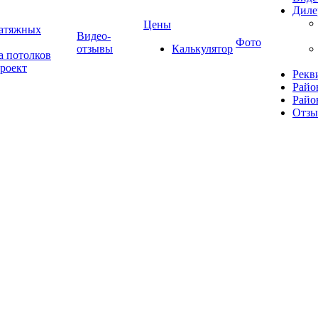
Диле
Цены
натяжных
Видео-
Фото
отзывы
Калькулятор
а потолков
роект
Рекв
Райо
Райо
Отз