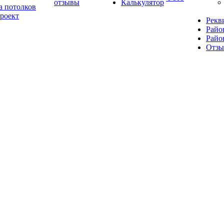
отзывы
Калькулятор
а потолков
роект
Рекв
Райо
Райо
Отз