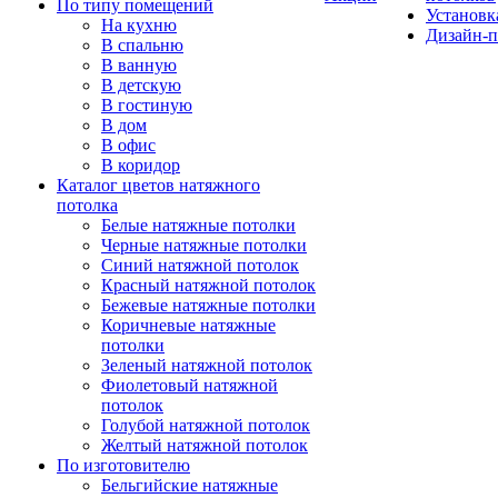
По типу помещений
Установк
На кухню
Дизайн-п
В спальню
В ванную
В детскую
В гостиную
В дом
В офис
В коридор
Каталог цветов натяжного
потолка
Белые натяжные потолки
Черные натяжные потолки
Синий натяжной потолок
Красный натяжной потолок
Бежевые натяжные потолки
Коричневые натяжные
потолки
Зеленый натяжной потолок
Фиолетовый натяжной
потолок
Голубой натяжной потолок
Желтый натяжной потолок
По изготовителю
Бельгийские натяжные