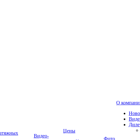
О компани
Ново
Виде
Диле
Цены
натяжных
Видео-
Фото