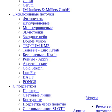
Clipso
Cerutti
JM Junkers & Müllers GmbH
Эксклюзивные потолки
Фотопечать
Двухуровневые
Многоуровневые
3D-потолки
Звездное небо
Double Vision
TEQTUM KM2
Теневые - Euro Kraab
Бесщелевые - Kraab
Резные - Apply
Акустические
Cold Stretch
LumFer
BAUF
PONGS
С подсветкой
Парящие
Световые линии
Услуги
Контурные
Подсветка через полотно
Ремонт 
Световые линии SLOTT
Акции
потолков