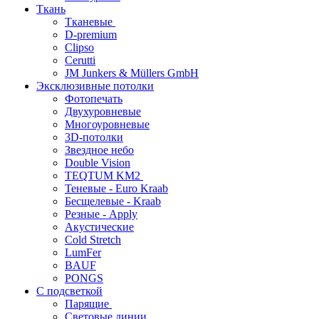
Ткань
Тканевые
D-premium
Clipso
Cerutti
JM Junkers & Müllers GmbH
Эксклюзивные потолки
Фотопечать
Двухуровневые
Многоуровневые
3D-потолки
Звездное небо
Double Vision
TEQTUM KM2
Теневые - Euro Kraab
Бесщелевые - Kraab
Резные - Apply
Акустические
Cold Stretch
LumFer
BAUF
PONGS
С подсветкой
Парящие
Световые линии