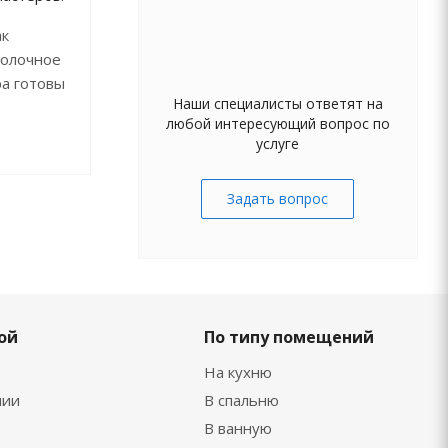
ак
толочное
а готовы
Наши специалисты ответят на
любой интересующий вопрос по
услуге
Задать вопрос
ой
По типу помещений
На кухню
нии
В спальню
В ванную