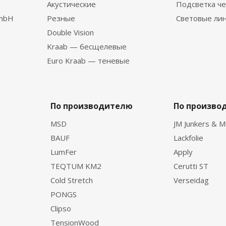
Акустические
Подсветка че
GmbH
Резные
Световые ли
Double Vision
Kraab — бесщелевые
Euro Kraab — теневые
По производителю
По произво
MSD
JM Junkers & M
BAUF
Lackfolie
LumFer
Apply
TEQTUM KM2
Cerutti ST
Cold Stretch
Verseidag
PONGS
Clipso
TensionWood