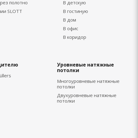
рез полотно
В детскую
нии SLOTT
В гостиную
В дом
В офис
В коридор
дителю
Уровневые натяжные
потолки
üllers
Многоуровневые натяжные
потолки
Двухуровневые натяжные
потолки