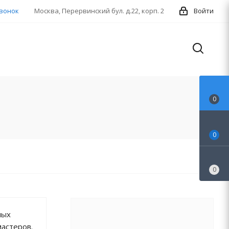
звонок
Москва, Перервинский бул. д.22, корп. 2
Войти
0
0
0
ных
мастеров.