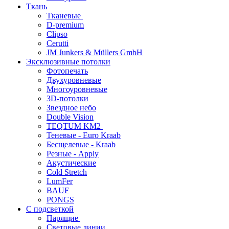
Ткань
Тканевые
D-premium
Clipso
Cerutti
JM Junkers & Müllers GmbH
Эксклюзивные потолки
Фотопечать
Двухуровневые
Многоуровневые
3D-потолки
Звездное небо
Double Vision
TEQTUM KM2
Теневые - Euro Kraab
Бесщелевые - Kraab
Резные - Apply
Акустические
Cold Stretch
LumFer
BAUF
PONGS
С подсветкой
Парящие
Световые линии