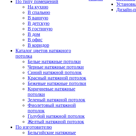
По типу помещений
Установк
На кухню
Дизайн-п
В спальню
В ванную
В детскую
В гостиную
В дом
В офис
В коридор
Каталог цветов натяжного
потолка
Белые натяжные потолки
Черные натяжные потолки
Синий натяжной потолок
Красный натяжной потолок
Бежевые натяжные потолки
Коричневые натяжные
потолки
Зеленый натяжной потолок
Фиолетовый натяжной
потолок
Голубой натяжной потолок
Желтый натяжной потолок
По изготовителю
Бельгийские натяжные