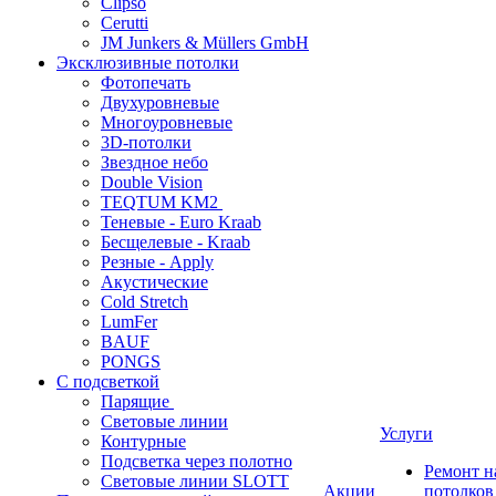
Clipso
Cerutti
JM Junkers & Müllers GmbH
Эксклюзивные потолки
Фотопечать
Двухуровневые
Многоуровневые
3D-потолки
Звездное небо
Double Vision
TEQTUM KM2
Теневые - Euro Kraab
Бесщелевые - Kraab
Резные - Apply
Акустические
Cold Stretch
LumFer
BAUF
PONGS
С подсветкой
Парящие
Световые линии
Услуги
Контурные
Подсветка через полотно
Ремонт 
Световые линии SLOTT
Акции
потолков