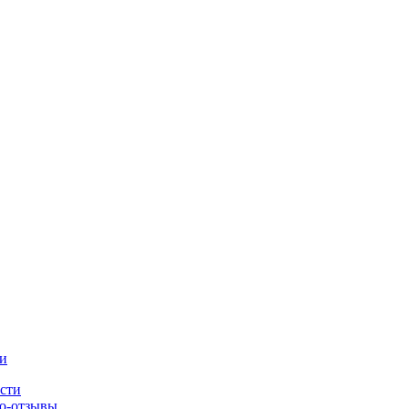
и
сти
о-отзывы