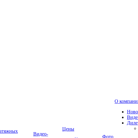
О компани
Ново
Виде
Диле
Цены
натяжных
Видео-
Фото