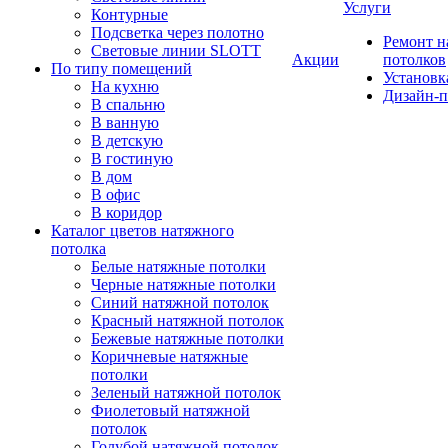
Услуги
Контурные
Подсветка через полотно
Ремонт 
Световые линии SLOTT
Акции
потолков
По типу помещений
Установк
На кухню
Дизайн-п
В спальню
В ванную
В детскую
В гостиную
В дом
В офис
В коридор
Каталог цветов натяжного
потолка
Белые натяжные потолки
Черные натяжные потолки
Синий натяжной потолок
Красный натяжной потолок
Бежевые натяжные потолки
Коричневые натяжные
потолки
Зеленый натяжной потолок
Фиолетовый натяжной
потолок
Голубой натяжной потолок