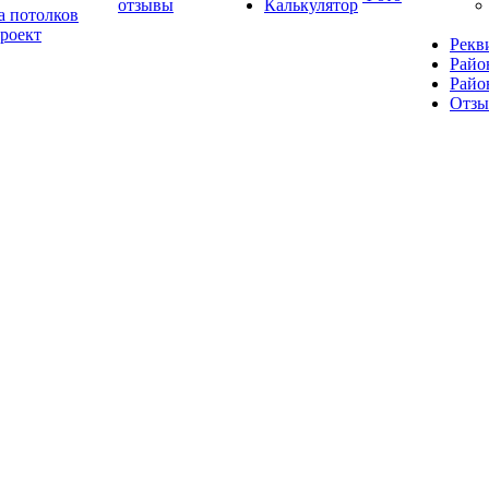
отзывы
Калькулятор
а потолков
роект
Рекв
Райо
Райо
Отз