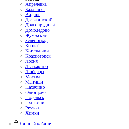
Апрелевка
Балашиха
Видное
Дзержинский
Долгопрудный
Домодедово
Жуковский
Зеленоград
Королёв
Котельники
Красногорск
Лобня
Лыткарино
Люберцы
Москва
Мытищи
Нахабино
Одинцово
Подольск
Пушкино
Реутов
Химки
Личный кабинет