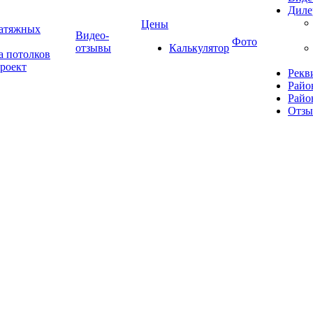
Диле
Цены
натяжных
Видео-
Фото
отзывы
Калькулятор
а потолков
роект
Рекв
Райо
Райо
Отз