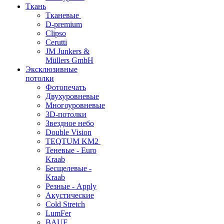
Ткань
Тканевые
D-premium
Clipso
Cerutti
JM Junkers &
Müllers GmbH
Эксклюзивные
потолки
Фотопечать
Двухуровневые
Многоуровневые
3D-потолки
Звездное небо
Double Vision
TEQTUM KM2
Теневые - Euro
Kraab
Бесщелевые -
Kraab
Резные - Apply
Акустические
Cold Stretch
LumFer
BAUF