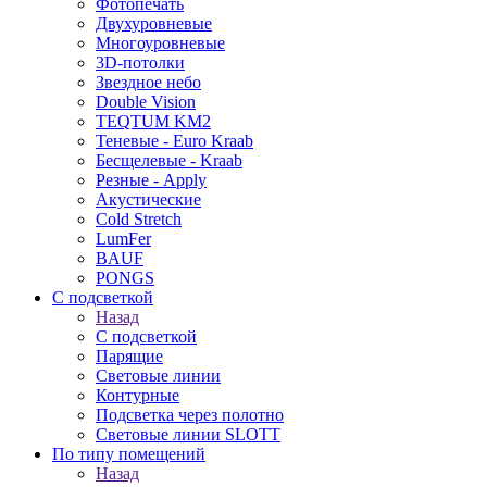
Фотопечать
Двухуровневые
Многоуровневые
3D-потолки
Звездное небо
Double Vision
TEQTUM KM2
Теневые - Euro Kraab
Бесщелевые - Kraab
Резные - Apply
Акустические
Cold Stretch
LumFer
BAUF
PONGS
С подсветкой
Назад
С подсветкой
Парящие
Световые линии
Контурные
Подсветка через полотно
Световые линии SLOTT
По типу помещений
Назад