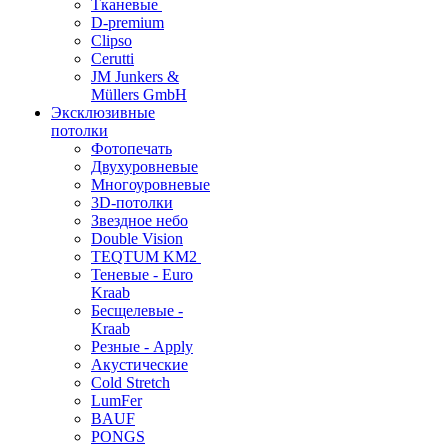
Тканевые
D-premium
Clipso
Cerutti
JM Junkers &
Müllers GmbH
Эксклюзивные
потолки
Фотопечать
Двухуровневые
Многоуровневые
3D-потолки
Звездное небо
Double Vision
TEQTUM KM2
Теневые - Euro
Kraab
Бесщелевые -
Kraab
Резные - Apply
Акустические
Cold Stretch
LumFer
BAUF
PONGS