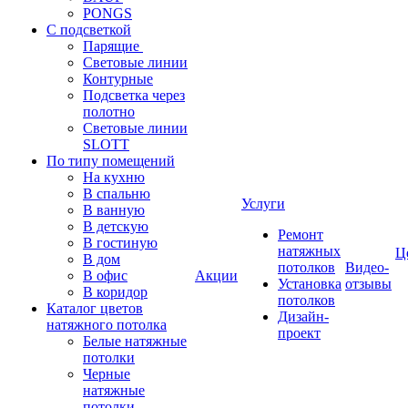
PONGS
С подсветкой
Парящие
Световые линии
Контурные
Подсветка через
полотно
Световые линии
SLOTT
По типу помещений
На кухню
В спальню
Услуги
В ванную
В детскую
Ремонт
В гостиную
натяжных
Ц
В дом
потолков
Видео-
В офис
Акции
Установка
отзывы
В коридор
потолков
Каталог цветов
Дизайн-
натяжного потолка
проект
Белые натяжные
потолки
Черные
натяжные
потолки