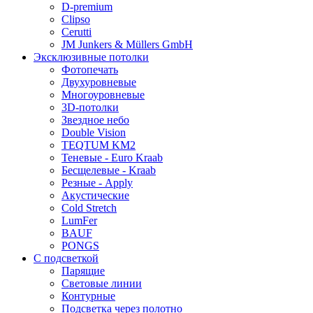
D-premium
Clipso
Cerutti
JM Junkers & Müllers GmbH
Эксклюзивные потолки
Фотопечать
Двухуровневые
Многоуровневые
3D-потолки
Звездное небо
Double Vision
TEQTUM KM2
Теневые - Euro Kraab
Бесщелевые - Kraab
Резные - Apply
Акустические
Cold Stretch
LumFer
BAUF
PONGS
С подсветкой
Парящие
Световые линии
Контурные
Подсветка через полотно