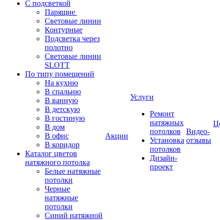
С подсветкой
Парящие
Световые линии
Контурные
Подсветка через
полотно
Световые линии
SLOTT
По типу помещений
На кухню
В спальню
Услуги
В ванную
В детскую
Ремонт
В гостиную
натяжных
Ц
В дом
потолков
Видео-
В офис
Акции
Установка
отзывы
В коридор
потолков
Каталог цветов
Дизайн-
натяжного потолка
проект
Белые натяжные
потолки
Черные
натяжные
потолки
Синий натяжной