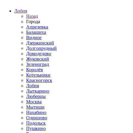
Лобня
Назад
Города
Апрелевка
Балашиха
Видное
Дзержинский
Долгопрудный
Домодедово
Жуковский
Зеленоград
Королёв
Котельники
Красногорск
Лобня
Лыткарино
Люберцы
Москва
Мытищи
Нахабино
Одинцово
Подольск
Пушкино