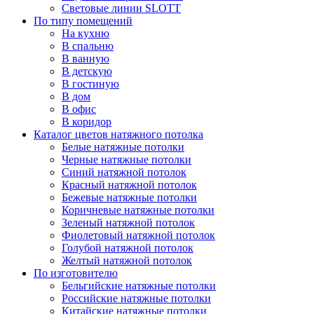
Световые линии SLOTT
По типу помещений
На кухню
В спальню
В ванную
В детскую
В гостиную
В дом
В офис
В коридор
Каталог цветов натяжного потолка
Белые натяжные потолки
Черные натяжные потолки
Синий натяжной потолок
Красный натяжной потолок
Бежевые натяжные потолки
Коричневые натяжные потолки
Зеленый натяжной потолок
Фиолетовый натяжной потолок
Голубой натяжной потолок
Желтый натяжной потолок
По изготовителю
Бельгийские натяжные потолки
Российские натяжные потолки
Китайские натяжные потолки