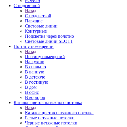
PONGS
С подсветкой
Назад
С подсветкой
Парящие
Световые линии
Контурные
Подсветка через полотно
Световые линии SLOTT
По типу помещений
Назад
По типу помещений
На кухню
В спальню
В ванную
В детскую
В гостиную
В дом
В офис
В коридор
Каталог цветов натяжного потолка
Назад
Каталог цветов натяжного потолка
Белые натяжные потолки
Черные натяжные потолки