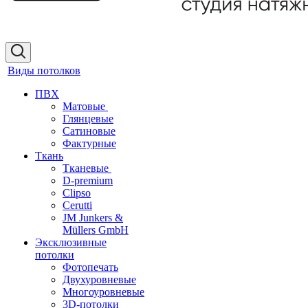
Виды потолков
ПВХ
Матовые
Глянцевые
Сатиновые
Фактурные
Ткань
Тканевые
D-premium
Clipso
Cerutti
JM Junkers &
Müllers GmbH
Эксклюзивные
потолки
Фотопечать
Двухуровневые
Многоуровневые
3D-потолки