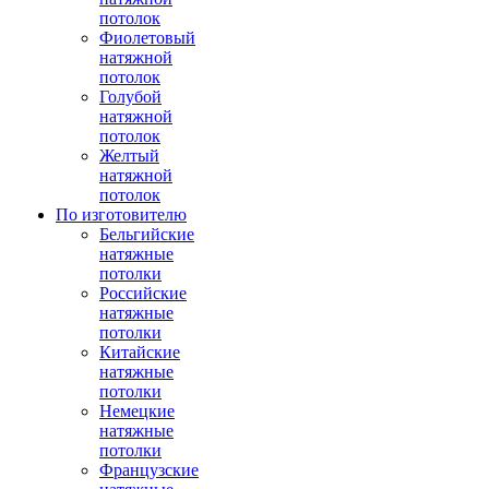
потолок
Фиолетовый
натяжной
потолок
Голубой
натяжной
потолок
Желтый
натяжной
потолок
По изготовителю
Бельгийские
натяжные
потолки
Российские
натяжные
потолки
Китайские
натяжные
потолки
Немецкие
натяжные
потолки
Французские