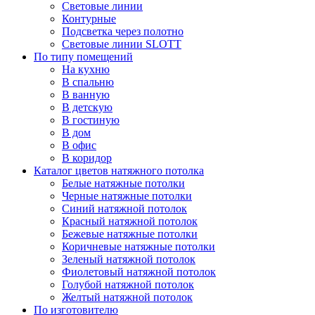
Световые линии
Контурные
Подсветка через полотно
Световые линии SLOTT
По типу помещений
На кухню
В спальню
В ванную
В детскую
В гостиную
В дом
В офис
В коридор
Каталог цветов натяжного потолка
Белые натяжные потолки
Черные натяжные потолки
Синий натяжной потолок
Красный натяжной потолок
Бежевые натяжные потолки
Коричневые натяжные потолки
Зеленый натяжной потолок
Фиолетовый натяжной потолок
Голубой натяжной потолок
Желтый натяжной потолок
По изготовителю