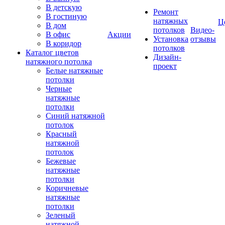
В детскую
Ремонт
В гостиную
натяжных
Ц
В дом
потолков
Видео-
В офис
Акции
Установка
отзывы
В коридор
потолков
Каталог цветов
Дизайн-
натяжного потолка
проект
Белые натяжные
потолки
Черные
натяжные
потолки
Синий натяжной
потолок
Красный
натяжной
потолок
Бежевые
натяжные
потолки
Коричневые
натяжные
потолки
Зеленый
натяжной