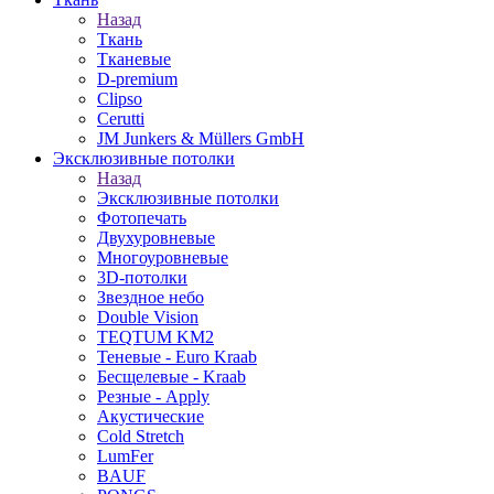
Назад
Ткань
Тканевые
D-premium
Clipso
Cerutti
JM Junkers & Müllers GmbH
Эксклюзивные потолки
Назад
Эксклюзивные потолки
Фотопечать
Двухуровневые
Многоуровневые
3D-потолки
Звездное небо
Double Vision
TEQTUM KM2
Теневые - Euro Kraab
Бесщелевые - Kraab
Резные - Apply
Акустические
Cold Stretch
LumFer
BAUF