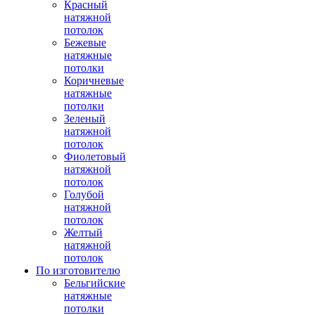
Красный
натяжной
потолок
Бежевые
натяжные
потолки
Коричневые
натяжные
потолки
Зеленый
натяжной
потолок
Фиолетовый
натяжной
потолок
Голубой
натяжной
потолок
Желтый
натяжной
потолок
По изготовителю
Бельгийские
натяжные
потолки