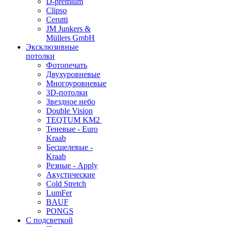
D-premium
Clipso
Cerutti
JM Junkers &
Müllers GmbH
Эксклюзивные
потолки
Фотопечать
Двухуровневые
Многоуровневые
3D-потолки
Звездное небо
Double Vision
TEQTUM KM2
Теневые - Euro
Kraab
Бесщелевые -
Kraab
Резные - Apply
Акустические
Cold Stretch
LumFer
BAUF
PONGS
С подсветкой