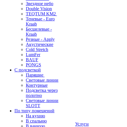
Звездное небо
Double Vision
TEQTUM KM2
Теневые - Euro
Kraab
Бесщелевые -
Kraab
Резные - Apply
Акустические
Cold Stretch
LumFer
BAUF
PONGS
С подсветкой
Парящие
Световые линии
Контурные
Подсветка через
полотно
Световые линии
SLOTT
По типу помещений
На кухню
В спальню
Услуги
В ванную