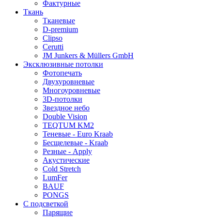
Фактурные
Ткань
Тканевые
D-premium
Clipso
Cerutti
JM Junkers & Müllers GmbH
Эксклюзивные потолки
Фотопечать
Двухуровневые
Многоуровневые
3D-потолки
Звездное небо
Double Vision
TEQTUM KM2
Теневые - Euro Kraab
Бесщелевые - Kraab
Резные - Apply
Акустические
Cold Stretch
LumFer
BAUF
PONGS
С подсветкой
Парящие