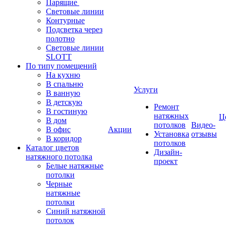
Парящие
Световые линии
Контурные
Подсветка через
полотно
Световые линии
SLOTT
По типу помещений
На кухню
В спальню
Услуги
В ванную
В детскую
Ремонт
В гостиную
натяжных
Ц
В дом
потолков
Видео-
В офис
Акции
Установка
отзывы
В коридор
потолков
Каталог цветов
Дизайн-
натяжного потолка
проект
Белые натяжные
потолки
Черные
натяжные
потолки
Синий натяжной
потолок