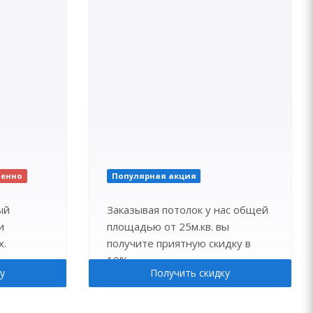
ченно
Популярная акция
ый
Заказывая потолок у нас общей
и
площадью от 25м.кв. вы
х.
получите приятную скидку в
10%.
у
Получить скидку