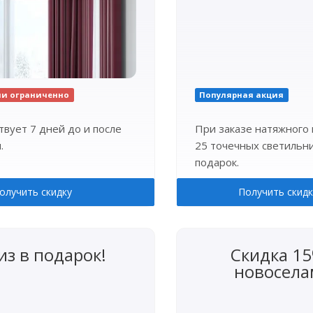
ии ограниченно
Популярная акция
твует 7 дней до и после
При заказе натяжного 
.
25 точечных светильни
подарок.
олучить скидку
Получить скидк
из в подарок!
Скидка 1
новосела