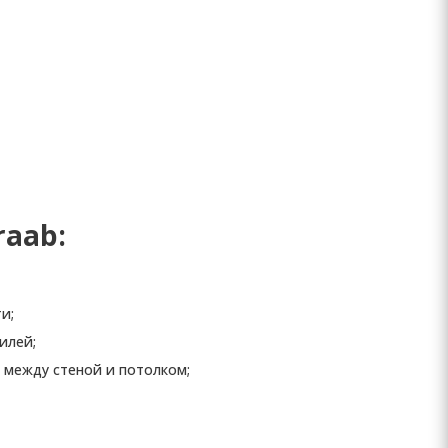
aab:
и;
илей;
 между стеной и потолком;