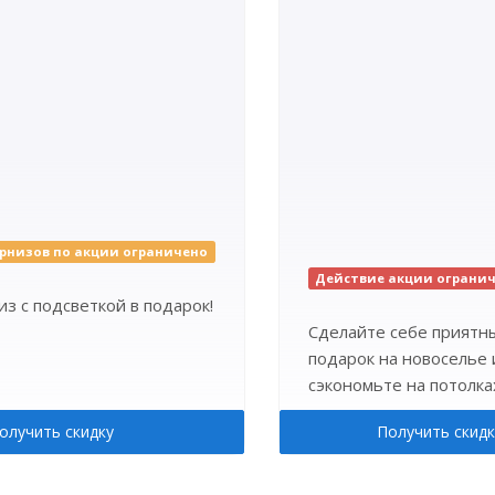
рнизов по акции ограничено
Действие акции ограни
з с подсветкой в подарок!
Сделайте себе приятн
подарок на новоселье 
сэкономьте на потолка
олучить скидку
Получить скидк