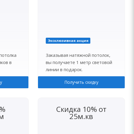
Эксклюзивная акция
потолка
Заказывая натяжной потолок,
ков в
вы получаете 1 метр световой
линии в подарок.
у
Получить скидку
5%
Скидка 10% от
м
25м.кв