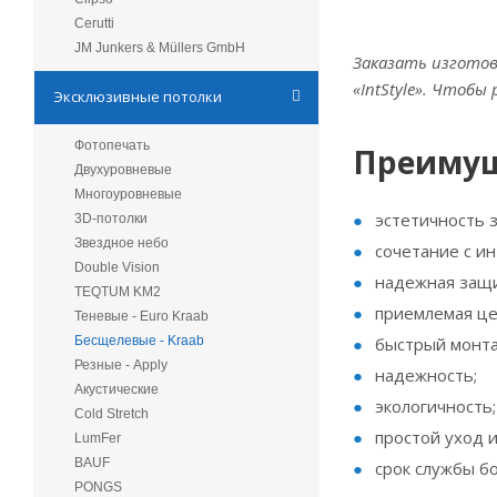
Cerutti
JM Junkers & Müllers GmbH
Заказать изготов
«IntStyle». Чтоб
Эксклюзивные потолки
Фотопечать
Преимущ
Двухуровневые
Многоуровневые
эстетичность з
3D-потолки
Звездное небо
сочетание с и
Double Vision
надежная защи
TEQTUM KM2
приемлемая це
Теневые - Euro Kraab
Бесщелевые - Kraab
быстрый монта
Резные - Apply
надежность;
Акустические
экологичность;
Cold Stretch
простой уход и
LumFer
BAUF
срок службы бо
PONGS