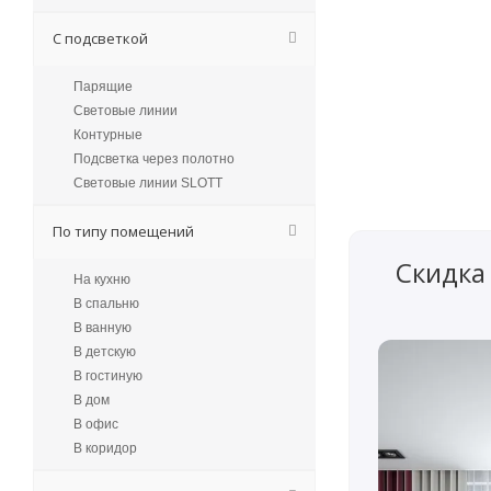
С подсветкой
Парящие
Световые линии
Контурные
Подсветка через полотно
Световые линии SLOTT
По типу помещений
Скидка
На кухню
В спальню
В ванную
В детскую
В гостиную
В дом
В офис
В коридор