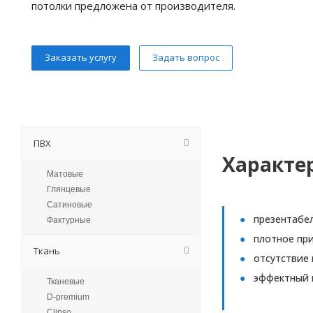
потолки предложена от производителя.
Заказать услугу
Задать вопрос
ПВХ
Характе
Матовые
Глянцевые
Сатиновые
презентабе
Фактурные
плотное при
Ткань
отсутствие
эффектный 
Тканевые
D-premium
Clipso