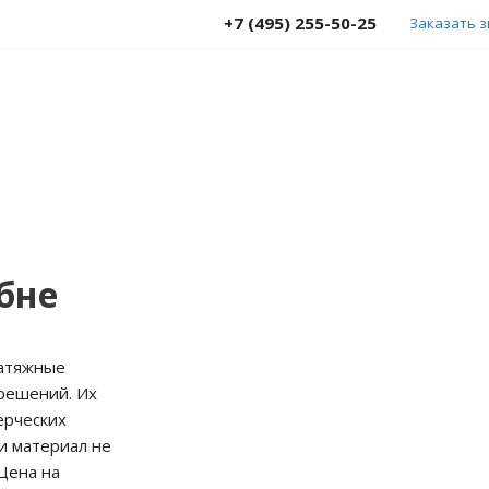
+7 (495) 255-50-25
Заказать 
бне
натяжные
 решений. Их
ерческих
и материал не
Цена на