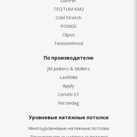
LumFer
TEQTUM KM2
Cold Stretch
PONGS
Clipso
TensionWood
По производителю
JM Junkers & Müllers
Lackfolie
Apply
Cerutti ST
Verseidag
Уровневые натяжные потолки
Многоуровневые натяжные потолки
Двухуровневые натяжные потолки