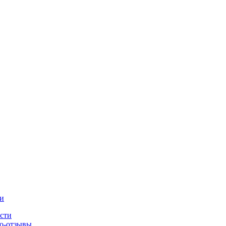
и
сти
о-отзывы