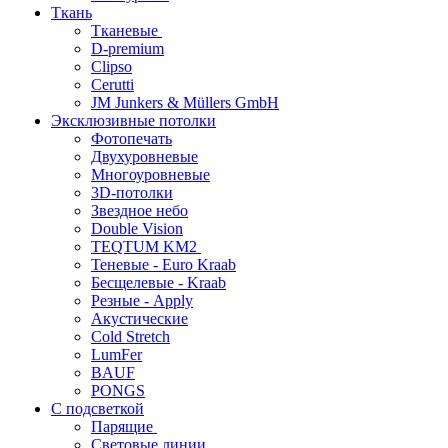
Ткань
Тканевые
D-premium
Clipso
Cerutti
JM Junkers & Müllers GmbH
Эксклюзивные потолки
Фотопечать
Двухуровневые
Многоуровневые
3D-потолки
Звездное небо
Double Vision
TEQTUM KM2
Теневые - Euro Kraab
Бесщелевые - Kraab
Резные - Apply
Акустические
Cold Stretch
LumFer
BAUF
PONGS
С подсветкой
Парящие
Световые линии