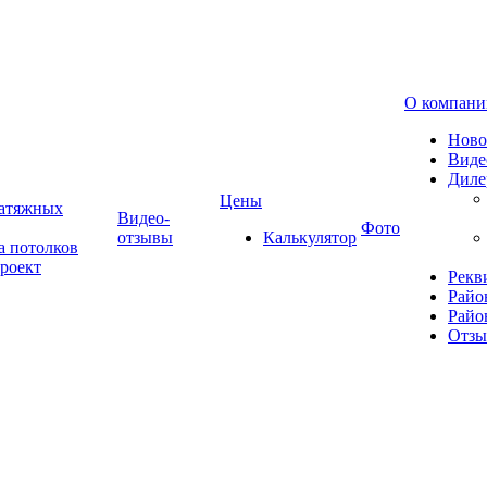
О компани
Ново
Виде
Диле
Цены
натяжных
Видео-
Фото
отзывы
Калькулятор
а потолков
роект
Рекв
Райо
Райо
Отз