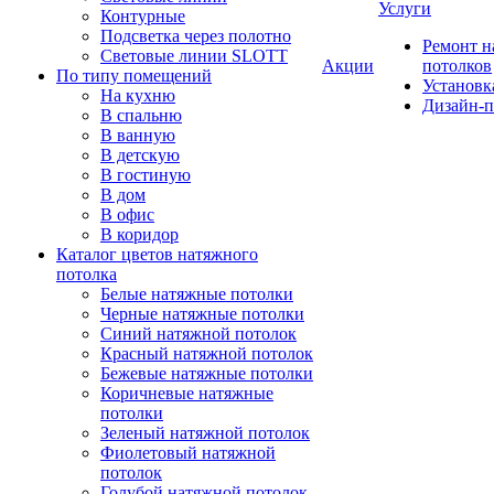
Услуги
Контурные
Подсветка через полотно
Ремонт 
Световые линии SLOTT
Акции
потолков
По типу помещений
Установк
На кухню
Дизайн-п
В спальню
В ванную
В детскую
В гостиную
В дом
В офис
В коридор
Каталог цветов натяжного
потолка
Белые натяжные потолки
Черные натяжные потолки
Синий натяжной потолок
Красный натяжной потолок
Бежевые натяжные потолки
Коричневые натяжные
потолки
Зеленый натяжной потолок
Фиолетовый натяжной
потолок
Голубой натяжной потолок