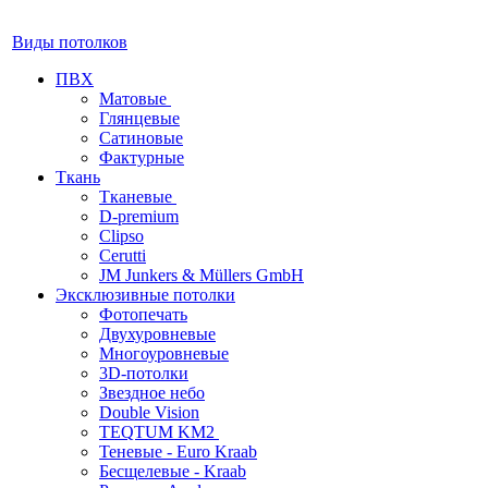
Виды потолков
ПВХ
Матовые
Глянцевые
Сатиновые
Фактурные
Ткань
Тканевые
D-premium
Clipso
Cerutti
JM Junkers & Müllers GmbH
Эксклюзивные потолки
Фотопечать
Двухуровневые
Многоуровневые
3D-потолки
Звездное небо
Double Vision
TEQTUM KM2
Теневые - Euro Kraab
Бесщелевые - Kraab